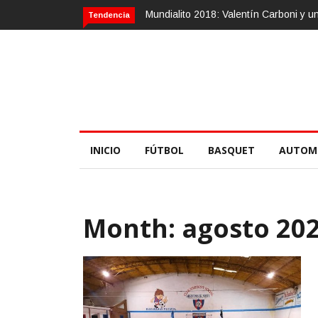
alentín Carboni y una zurda mágica
Calvario Race 2018, 10 de noviemb
Tendencia
INICIO
FÚTBOL
BASQUET
AUTOM
Month:
agosto 20