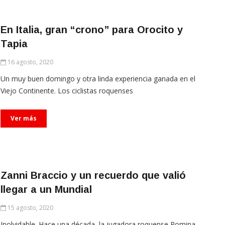
En Italia, gran “crono” para Orocito y
Tapia
16 agosto, 2020
Un muy buen domingo y otra linda experiencia ganada en el
Viejo Continente. Los ciclistas roquenses
Ver más
Zanni Braccio y un recuerdo que valió
llegar a un Mundial
15 agosto, 2020
Inolvidable. Hace una década, la jugadora roquense Romina