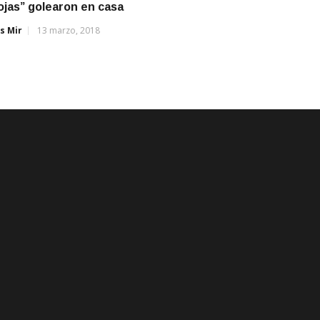
ojas” golearon en casa
s Mir
13 marzo, 2018