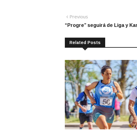
Navegación
Previous
Previous
post:
“Progre” seguirá de Liga y Ka
de
entradas
Related Posts