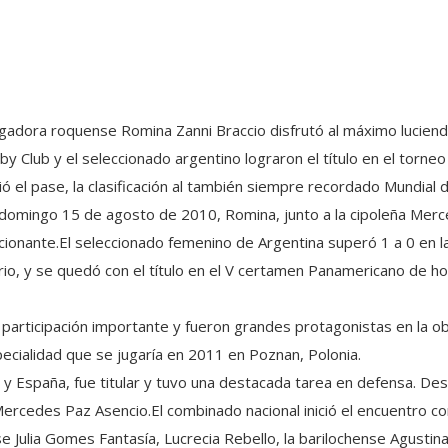
ugadora roquense Romina Zanni Braccio disfrutó al máximo luciendo
by Club y el seleccionado argentino lograron el título en el torn
lió el pase, la clasificación al también siempre recordado Mundial 
 domingo 15 de agosto de 2010, Romina, junto a la cipoleña Merc
ionante.El seleccionado femenino de Argentina superó 1 a 0 en la 
rio, y se quedó con el título en el V certamen Panamericano de h
a participación importante y fueron grandes protagonistas en la o
specialidad que se jugaría en 2011 en Poznan, Polonia.
r y España, fue titular y tuvo una destacada tarea en defensa. De
ercedes Paz Asencio.El combinado nacional inició el encuentro con
nse Julia Gomes Fantasía, Lucrecia Rebello, la barilochense Agusti