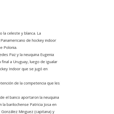
 la celeste y blanca. La
eo Panamericano de hockey indoor
de Polonia.
edes Paz y la neuquina Eugenia
final a Uruguay, luego de igualar
ockey Indoor que se jugó en
btención de la competencia que les
sde el banco aportaron la neuquina
 la barilochense Patricia Josa en
na González Minguez (capitana) y