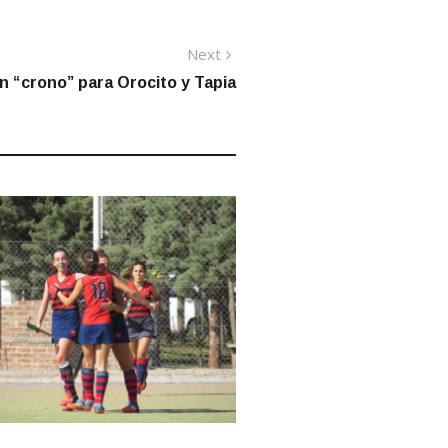
Next
Next
post:
ran “crono” para Orocito y Tapia