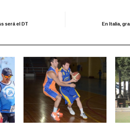
ss será el DT
En Italia, g