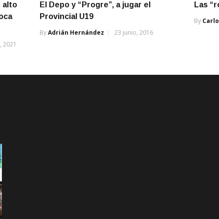
 alto
El Depo y “Progre”, a jugar el
Las “r
Roca
Provincial U19
By
Carlo
By
Adrián Hernández
23 junio, 2016
, 2021