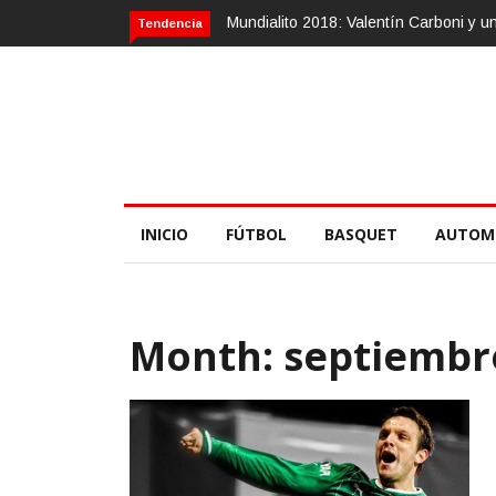
entín Carboni y una zurda mágica
Calvario Race 2018, 10 de noviembre
Tendencia
INICIO
FÚTBOL
BASQUET
AUTOM
Month:
septiembr