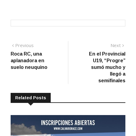
Navegación
Previous
Next
Previous
Next
post:
post:
Roca RC, una
En el Provincial
de
aplanadora en
U19, “Progre”
entradas
suelo neuquino
sumó mucho y
llegó a
semifinales
Related Posts