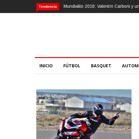
entín Carboni y una zurda mágica
Calvario Race 2018, 10 de noviembre
Tendencia
INICIO
FÚTBOL
BASQUET
AUTOM