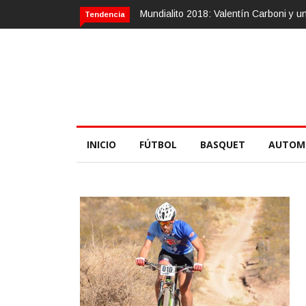
entín Carboni y una zurda mágica
Calvario Race 2018, 10 de noviembr
Tendencia
INICIO
FÚTBOL
BASQUET
AUTOM