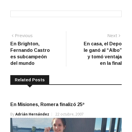
Navegación
Previous
Next
Previous
Next
post:
post:
En Brighton,
En casa, el Depo
de
Fernando Castro
le ganó al “Albo”
entradas
es subcampeón
y tomó ventaja
del mundo
en la final
Related Posts
En Misiones, Romera finalizó 25º
By
Adrián Hernández
22 octubre, 2007