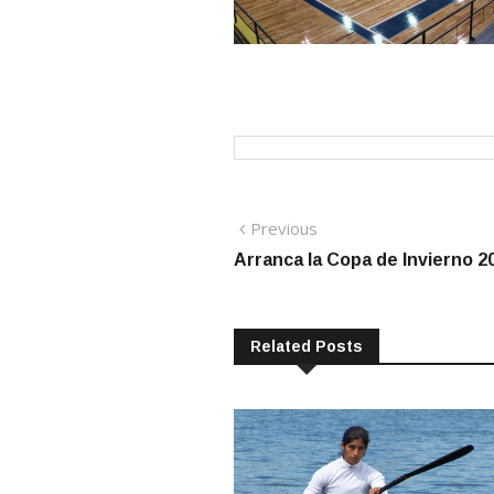
Navegación
Previous
Previous
post:
Arranca la Copa de Invierno 2
de
entradas
Related Posts