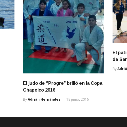
l
El patí
de San
By
Adri
El judo de “Progre” brilló en la Copa
Chapelco 2016
By
Adrián Hernández
19 junio, 2016