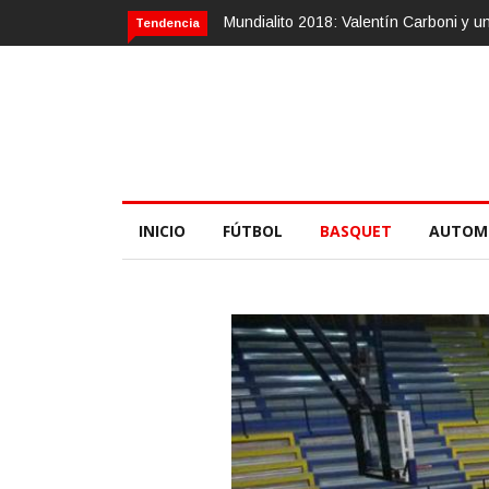
dialito 2018: Valentín Carboni y una zurda mágica
Calvario Race 2018
Tendencia
INICIO
FÚTBOL
BASQUET
AUTOM