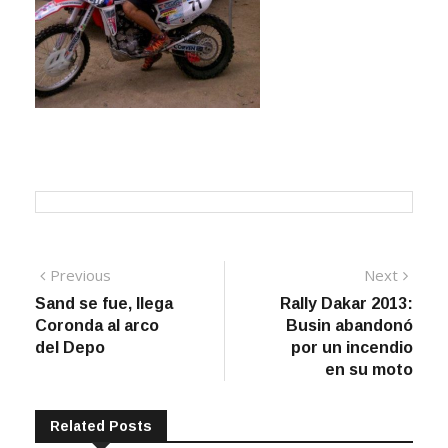
Navegación
Previous
Next
Previous
Next
post:
post:
Sand se fue, llega
Rally Dakar 2013:
de
Coronda al arco
Busin abandonó
entradas
del Depo
por un incendio
en su moto
Related Posts