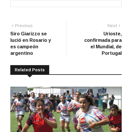
Navegación
Previous
Next
Previous
Next
post:
post:
Siro Giarizzo se
Urioste,
de
lució en Rosario y
confirmada para
entradas
es campeón
el Mundial, de
argentino
Portugal
Related Posts