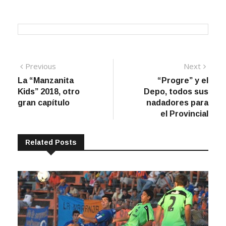
Navegación
Previous
Next
Previous
Next
post:
post:
La “Manzanita
“Progre” y el
de
Kids” 2018, otro
Depo, todos sus
entradas
gran capítulo
nadadores para
el Provincial
Related Posts