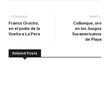
Navegación
Previous
Next
Previous
Next
post:
post:
Franco Orocito,
Collueque, oro
de
en el podio de la
en los Juegos
entradas
Vuelta a La Pera
Suramericanos
de Playa
Related Posts