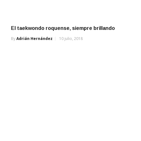
El taekwondo roquense, siempre brillando
By
Adrián Hernández
10 julio, 2018
Brillante actuación en el 70.3 de Buenos Aires