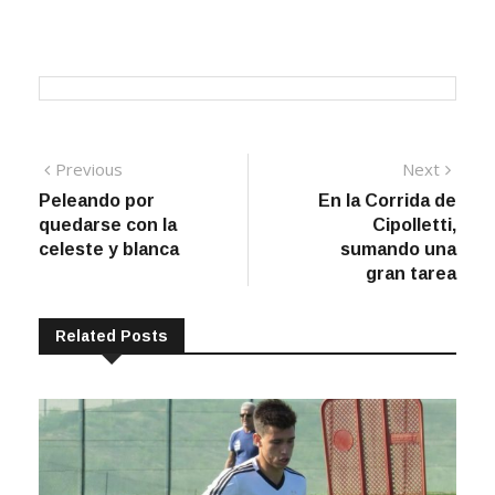
Navegación
Previous
Next
Previous
Next
post:
post:
Peleando por
En la Corrida de
de
quedarse con la
Cipolletti,
entradas
celeste y blanca
sumando una
gran tarea
Related Posts