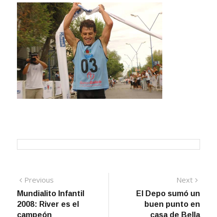
Navegación
Previous
Next
Previous
Next
post:
post:
Mundialito Infantil
El Depo sumó un
de
2008: River es el
buen punto en
entradas
campeón
casa de Bella
Vista