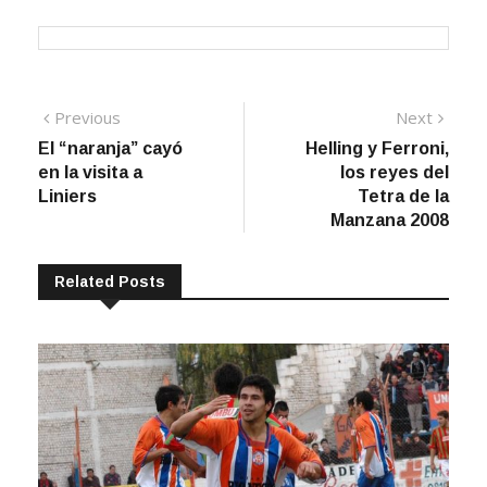
Navegación
Previous
Next
Previous
Next
post:
post:
El “naranja” cayó
Helling y Ferroni,
de
en la visita a
los reyes del
entradas
Liniers
Tetra de la
Manzana 2008
Related Posts