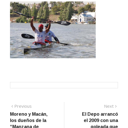
Navegación
Previous
Next
Previous
Next
post:
post:
Moreno y Macán,
El Depo arrancó
de
los dueños de la
el 2009 con una
entradas
“Manzana de
goleada que