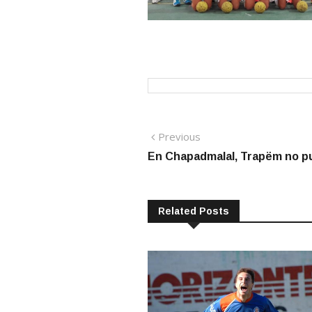
Navegación
Previous
Previous
post:
En Chapadmalal, Trapëm no pu
de
entradas
Related Posts