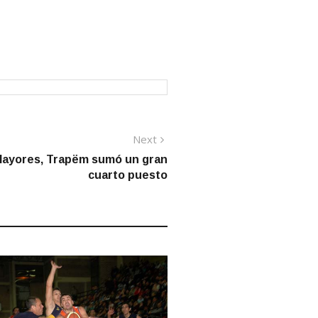
Next
Next
post:
 Mayores, Trapëm sumó un gran
cuarto puesto