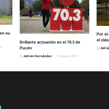
en su
Por el
el clás
Brillante actuación en el 70.3 de
011
Pucón
By
Adri
By
Adrián Hernández
13 enero, 2019