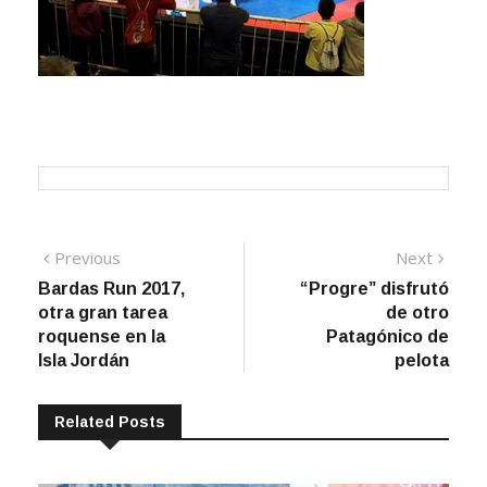
Navegación
Previous
Next
Previous
Next
post:
post:
Bardas Run 2017,
“Progre” disfrutó
de
otra gran tarea
de otro
entradas
roquense en la
Patagónico de
Isla Jordán
pelota
Related Posts