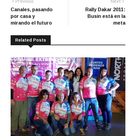
Navegación
Previous
Next
Previous
Next
post:
post:
Canales, pasando
Rally Dakar 2011:
de
por casa y
Busin está en la
entradas
mirando el futuro
meta
Related Posts