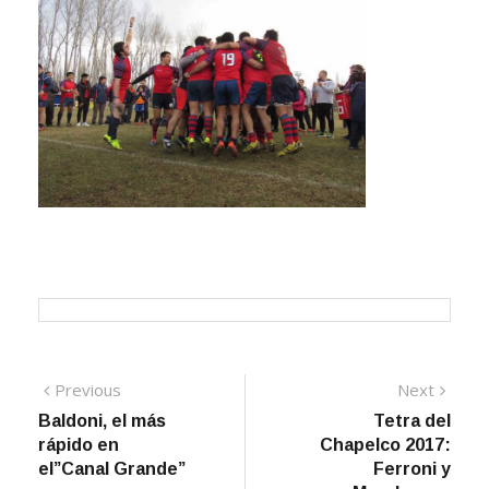
Navegación
Previous
Next
Previous
Next
post:
post:
Baldoni, el más
Tetra del
de
rápido en
Chapelco 2017:
entradas
el”Canal Grande”
Ferroni y