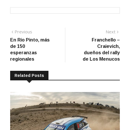
Navegación
Previous
Next
Previous
Next
post:
post:
En Río Pinto, más
Franchello –
de
de 150
Craievich,
entradas
esperanzas
dueños del rally
regionales
de Los Menucos
Related Posts