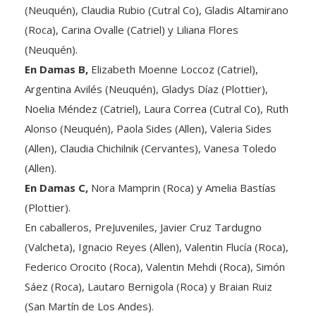
(Roca), Carina Ovalle (Catriel) y Liliana Flores
(Neuquén).
En Damas B,
Elizabeth Moenne Loccoz (Catriel),
Argentina Avilés (Neuquén), Gladys Díaz (Plottier),
Noelia Méndez (Catriel), Laura Correa (Cutral Co), Ruth
Alonso (Neuquén), Paola Sides (Allen), Valeria Sides
(Allen), Claudia Chichilnik (Cervantes), Vanesa Toledo
(Allen).
En Damas C,
Nora Mamprin (Roca) y Amelia Bastías
(Plottier).
En caballeros, PreJuveniles, Javier Cruz Tardugno
(Valcheta), Ignacio Reyes (Allen), Valentin Flucía (Roca),
Federico Orocito (Roca), Valentin Mehdi (Roca), Simón
Sáez (Roca), Lautaro Bernigola (Roca) y Braian Ruiz
(San Martín de Los Andes).
En Juveniles, Enzo Sánchez (Las Grutas) y Rodrigo