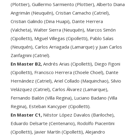
Angrimán (Neuquén), Cristian Camacho (Catriel),
Cristian Galindo (Dina Huapi), Dante Herrera
(Valcheta), Walter Sierra (Neuquén), Marcos Simón
(Cipolletti), Miguel Villegas (Cipolletti), Pablo Salas
(Neuquén), Carlos Arriagada (Lamarque) y Juan Carlos
Zanfagnini (Catriel).
En Master B2,
Andrés Arias (Cipolletti), Diego Figoni
(Cipolletti), Francisco Herrera (Choele Choel), Dante
Hernández (Catriel), Ariel Collado (Maquinchao), Silvio
Velázquez (Catriel), Carlos Álvarez (Lamarque),
Fernando Bailón (Villa Regina), Luciano Badano (Villa
Regina), Esteban Kancyper (Cipolletti).
En Master C1,
Néstor López Davalos (Bariloche),
Eduardo Delsarte (Centenario), Rodolfo Piacentini
(Cipolletti), Javier Martín (Cipolletti), Alejandro
Brockerhof (Neuquén), Ariel Mansilla (Roca), Javier