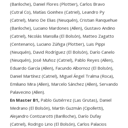
(Cutral Co), Matías Goinhex (Catriel), Leandro Py
(Catriel), Mario De Elias (Neuquén), Cristian Ranquehue
(Bariloche), Luciano Mardones (Allen), Gustavo Andino
(Catriel), Nicolás Mansilla (El Bolsón), Matteo Zagatto
(Centenario), Luciano Zúñiga (Plottier), Luis Pippi
(Neuquén), David Rodríguez (El Bolsón), Darío Canelo
(Neuquén), José Muñoz (Catriel), Pablo Reyes (Allen),
Eduardo García (Allen), Facundo Albornoz (El Bolsón),
Daniel Martínez (Catriel), Miguel Ángel Tralma (Roca),
Emiliano Mira (Allen), Marcelo Sánchez (Allen), Servando
Palavecino (Allen).
En Master B1,
Pablo Gutiérrez (Las Grutas), Daniel
Medrano (El Bolsón), Martín Guzmán (Cipolletti),
Alejandro Contizarotti (Barilloche), Darío Dufay
(Catriel), Rodrigo Lirio (El Bolsón), Carlos Palacios
(Plottier), Guillermo Sarmiento (Plottier), Alberto Diana