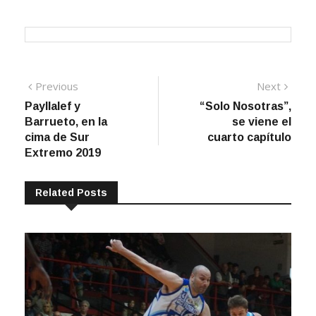
Navegación
Previous
Next
Previous
Next
post:
post:
Payllalef y
“Solo Nosotras”,
de
Barrueto, en la
se viene el
entradas
cima de Sur
cuarto capítulo
Extremo 2019
Related Posts