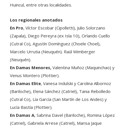
Los regionales anotados
En Pro
, Víctor Escobar (Cipolletti), Julio Solorzano
(Zapala), Diego Pereyra (ex Isla 10), Orlando Cuello
(Cutral Co), Agustín Domínguez (Choele Choel),
Marcelo Urrutia (Neuquén). Raúl Wimberger
(Neuquén).
En Damas Menores,
Valentina Muñoz (Maquinchao) y
Venus Montero (Plottier).
En Damas Elite
, Vanesa Indulski y Carolina Albornoz
(Bariloche), Elena Sánchez (Catriel), Tania Rebolledo
(Cutral Co), Lía García (San Martín de Los Andes) y
Lucía Bastía (Plottier).
En Damas A
, Sabrina Davel (Bariloche), Romina López
(Catriel), Gabriela Arrese (Catriel), Marisa Jaque
(Neuquén), Claudia Rubio (Cutral Co), Gladis Altamirano