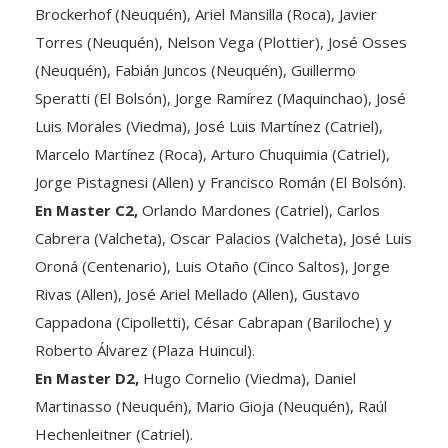
Torres (Neuquén), Nelson Vega (Plottier), José Osses
(Neuquén), Fabián Juncos (Neuquén), Guillermo
Speratti (El Bolsón), Jorge Ramírez (Maquinchao), José
Luis Morales (Viedma), José Luis Martínez (Catriel),
Marcelo Martínez (Roca), Arturo Chuquimia (Catriel),
Jorge Pistagnesi (Allen) y Francisco Román (El Bolsón).
En Master C2,
Orlando Mardones (Catriel), Carlos
Cabrera (Valcheta), Oscar Palacios (Valcheta), José Luis
Oroná (Centenario), Luis Otaño (Cinco Saltos), Jorge
Rivas (Allen), José Ariel Mellado (Allen), Gustavo
Cappadona (Cipolletti), César Cabrapan (Bariloche) y
Roberto Álvarez (Plaza Huincul).
En Master D2,
Hugo Cornelio (Viedma), Daniel
Martinasso (Neuquén), Mario Gioja (Neuquén), Raúl
Hechenleitner (Catriel).
En Master D1
, Jorge Cumilaf (Valcheta), Orlando Díaz