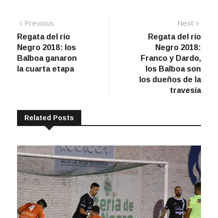
Navegación
Previous
Next
Previous
Next
post:
post:
Regata del río
Regata del río
de
Negro 2018: los
Negro 2018:
entradas
Balboa ganaron
Franco y Dardo,
la cuarta etapa
los Balboa son
los dueños de la
travesía
Related Posts