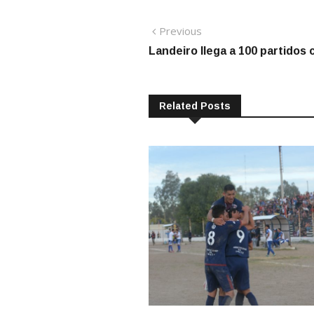
Navegación
Previous
Previous
post:
Landeiro llega a 100 partidos
de
entradas
Related Posts