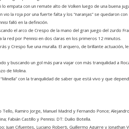
si lo empata con un remate alto de Volken luego de una buena jug
vio la roja por una fuerte falta y los “naranjas” se quedaron con 
i falló en la definición.
uscando el arco de Crespo de la mano del gran juego del zurdo Fra
 la red por Pennisi en dos claras en los primeros 12 minutos.
s y Crespo fue una muralla. El arquero, de brillante actuación, le 
ando y buscando un gol más para viajar con más tranquilidad a Roc
azo de Molina.
l “Minella” con la tranquilidad de saber que está vivo y que depend
 Tello, Ramiro Jorge, Manuel Madrid y Fernando Ponce; Alejandr
; Fabián Castillo y Pennisi. DT: Duilio Botella.
; Juan Cifuentes, Luciano Roberti, Guillermo Aguirre y Jonathan V