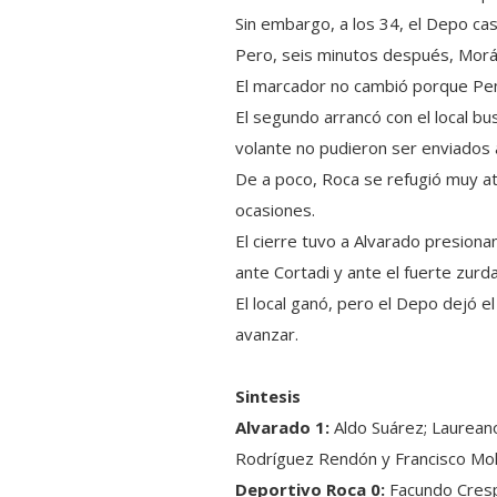
Sin embargo, a los 34, el Depo ca
Pero, seis minutos después, Morán 
El marcador no cambió porque Pennis
El segundo arrancó con el local b
volante no pudieron ser enviados a
De a poco, Roca se refugió muy atrá
ocasiones.
El cierre tuvo a Alvarado presion
ante Cortadi y ante el fuerte zurd
El local ganó, pero el Depo dejó e
avanzar.
Sintesis
Alvarado 1:
Aldo Suárez; Laureano
Rodríguez Rendón y Francisco Molina
Deportivo Roca 0:
Facundo Crespo