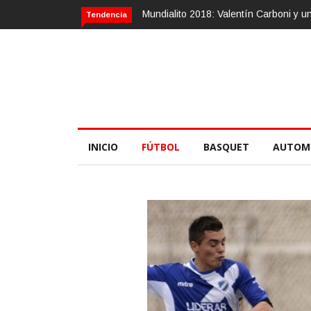
lentín Carboni y una zurda mágica
Calvario Race 2018, 10 de noviembr
Tendencia
INICIO
FÚTBOL
BASQUET
AUTOM