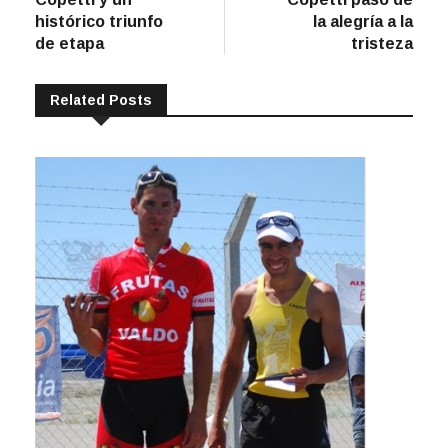
entradas
histórico triunfo
la alegría a la
de etapa
tristeza
Related Posts