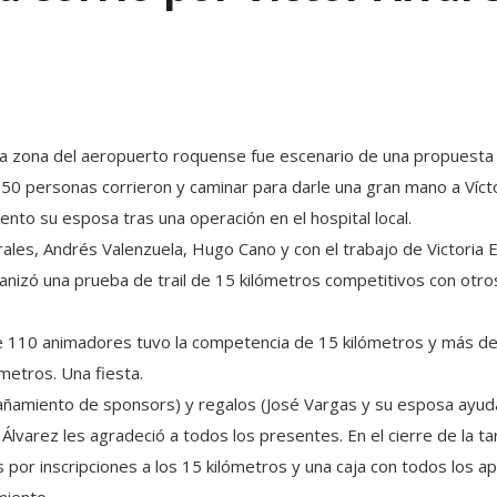
 zona del aeropuerto roquense fue escenario de una propuesta lle
0 personas corrieron y caminar para darle una gran mano a Vícto
miento su esposa tras una operación en el hospital local.
orales, Andrés Valenzuela, Hugo Cano y con el trabajo de Victoria
anizó una prueba de trail de 15 kilómetros competitivos con otros
de 110 animadores tuvo la competencia de 15 kilómetros y más d
ómetros. Una fiesta.
añamiento de sponsors) y regalos (José Vargas y su esposa ayud
 Álvarez les agradeció a todos los presentes. En el cierre de la ta
or inscripciones a los 15 kilómetros y una caja con todos los ap
miento.