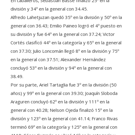
división y 34º en la general con 34.45.
Alfredo Lahetjuzan quedó 35º en la división y 50º en la
general con 36.43; Emilio Paineo logró el 4º puesto en
su división y fue 64º en la general con 37.24; Victor
Cortés clasificó 44º en la categoría y 65º en la general
con 37.30; Julio Loncomán llegó 8º en la división y 75º
en la general con 37.51; Alexander Hernández
concluyó 53º en la división y 94º en la general con
38.49.
Por su parte, Ariel Tartaglia fue 3º en la división (50
años) y 99º en la general con 39.30; Joaquín Sloboda
Araguren concluyó 62º en la división y 111º en la
general con 40.28; Nelson Ojeda finalizó 15º en la
división y 123º en la general con 41.14; Franco Rivas
terminó 69º en la categoría y 125º en la general con
4118; César Guzmán se ubicó 16º en la categoría y