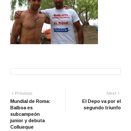
Navegación
Previous
Next
Previous
Next
post:
post:
Mundial de Roma:
El Depo va por el
de
Balboa es
segundo triunfo
entradas
subcampeón
junior y debuta
Collueque