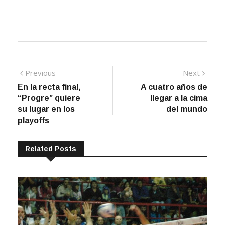
Navegación
Previous
Next
Previous
Next
post:
post:
En la recta final,
A cuatro años de
de
“Progre” quiere
llegar a la cima
entradas
su lugar en los
del mundo
playoffs
Related Posts