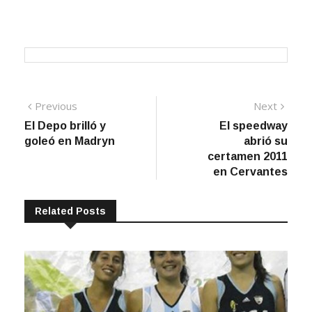
Navegación
Previous
Next
Previous
Next
post:
post:
El Depo brilló y
El speedway
de
goleó en Madryn
abrió su
entradas
certamen 2011
en Cervantes
Related Posts