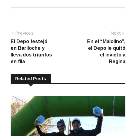
Navegación
Previous
Next
Previous
Next
post:
post:
El Depo festejó
En el “Maiolino”,
de
en Bariloche y
el Depo le quitó
entradas
lleva dos triunfos
el invicto a
en fila
Regina
Related Posts