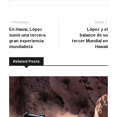
Navegación
Previous
Next
Previous
Next
post:
post:
En Hawai, López
López y el
de
sumó una tercera
balance de su
entradas
gran experiencia
tercer Mundial en
mundialista
Hawaii
Related Posts