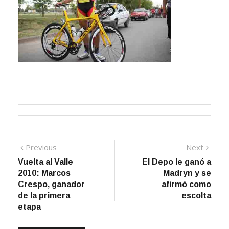
Navegación
Previous
Next
Previous
Next
post:
post:
Vuelta al Valle
El Depo le ganó a
de
2010: Marcos
Madryn y se
entradas
Crespo, ganador
afirmó como
de la primera
escolta
etapa