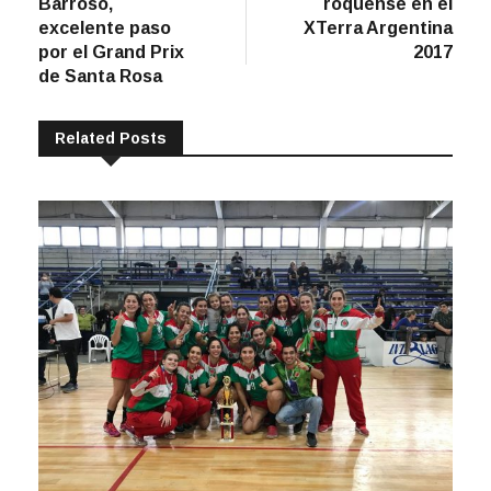
Barroso,
roquense en el
entradas
excelente paso
XTerra Argentina
por el Grand Prix
2017
de Santa Rosa
Related Posts