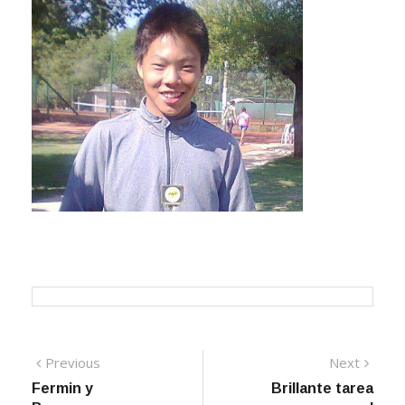
Navegación
Previous
Next
Previous
Next
post:
post:
Fermin y
Brillante tarea
de