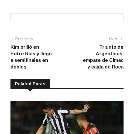
Navegación
Previous
Next
Previous
Next
post:
post:
Kim brilló en
Triunfo de
de
Entre Ríos y llegó
Argentinos,
entradas
a semifinales en
empate de Cimac
dobles
y caída de Roca
Related Posts