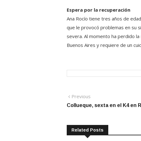
Espera por la recuperación
Ana Rocío tiene tres años de edad
que le provocó problemas en su si
severa. Al momento ha perdido la 
Buenos Aires y requiere de un cui
Navegación
Previous
Previous
post:
Collueque, sexta en el K4 en R
de
entradas
Related Posts