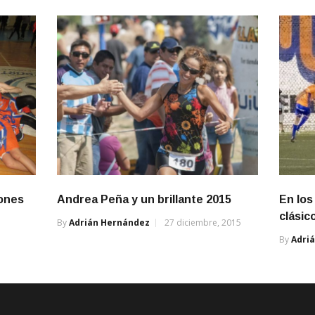
eones
Andrea Peña y un brillante 2015
En los
clásic
By
Adrián Hernández
27 diciembre, 2015
By
Adri