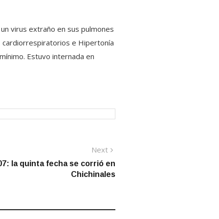
e un virus extraño en sus pulmones
 cardiorrespiratorios e Hipertonía
 mínimo. Estuvo internada en
Next
Next
post:
07: la quinta fecha se corrió en
Chichinales