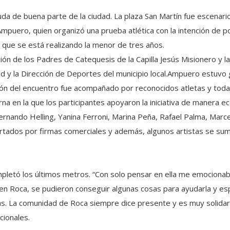
uda de buena parte de la ciudad. La plaza San Martín fue escenario
 Ampuero, quien organizó una prueba atlética con la intención de
 que se está realizando la menor de tres años.
ción de los Padres de Catequesis de la Capilla Jesús Misionero y l
ad y la Dirección de Deportes del municipio local.Ampuero estuvo 
sión del encuentro fue acompañado por reconocidos atletas y tod
na en la que los participantes apoyaron la iniciativa de manera 
ernando Helling, Yanina Ferroni, Marina Peña, Rafael Palma, Marc
rtados por firmas comerciales y además, algunos artistas se suma
etó los últimos metros. “Con solo pensar en ella me emocionab
á en Roca, se pudieron conseguir algunas cosas para ayudarla y 
. La comunidad de Roca siempre dice presente y es muy solidari
cionales.