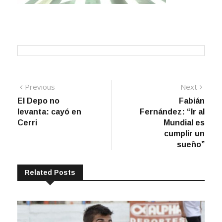
Navegación
Previous
Next
Previous
Next
post:
post:
El Depo no
Fabián
de
levanta: cayó en
Fernández: “Ir al
entradas
Cerri
Mundial es
cumplir un
sueño”
Related Posts