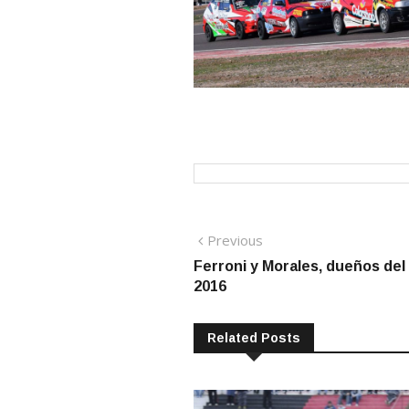
Navegación
Previous
Previous
post:
Ferroni y Morales, dueños del
de
2016
entradas
Related Posts