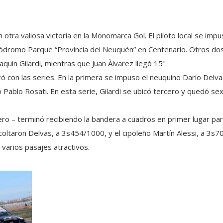
 otra valiosa victoria en la Monomarca Gol. El piloto local se impu
tódromo Parque “Provincia del Neuquén” en Centenario. Otros do
quín Gilardi, mientras que Juan Àlvarez llegó 15º.
 con las series. En la primera se impuso el neuquino Darío Delvas
Pablo Rosati. En esta serie, Gilardi se ubicó tercero y quedó sext
ercero – terminó recibiendo la bandera a cuadros en primer lugar pa
oltaron Delvas, a 3s454/1000, y el cipoleño Martín Alessi, a 3s7
varios pasajes atractivos.