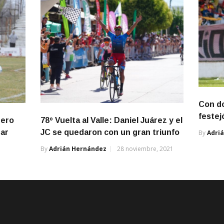
Con do
festej
pero
78º Vuelta al Valle: Daniel Juárez y el
sar
JC se quedaron con un gran triunfo
By
Adri
By
Adrián Hernández
28 noviembre, 2021