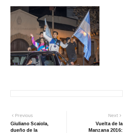
Navegación
Previous
Next
Previous
Next
post:
post:
Giuliano Scaiola,
Vuelta de la
de
dueño de la
Manzana 2016: