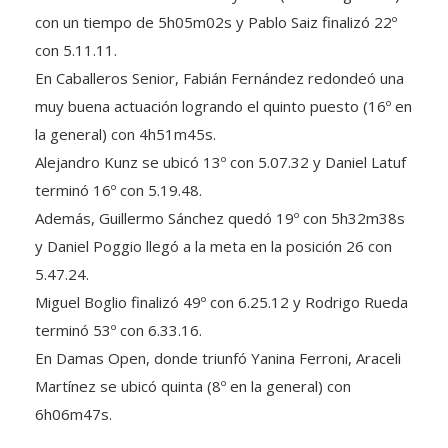
con un tiempo de 5h05m02s y Pablo Saiz finalizó 22º
con 5.11.11.
En Caballeros Senior, Fabián Fernández redondeó una
muy buena actuación logrando el quinto puesto (16º en
la general) con 4h51m45s.
Alejandro Kunz se ubicó 13º con 5.07.32 y Daniel Latuf
terminó 16º con 5.19.48.
Además, Guillermo Sánchez quedó 19º con 5h32m38s
y Daniel Poggio llegó a la meta en la posición 26 con
5.47.24.
Miguel Boglio finalizó 49º con 6.25.12 y Rodrigo Rueda
terminó 53º con 6.33.16.
En Damas Open, donde triunfó Yanina Ferroni, Araceli
Martínez se ubicó quinta (8º en la general) con
6h06m47s.