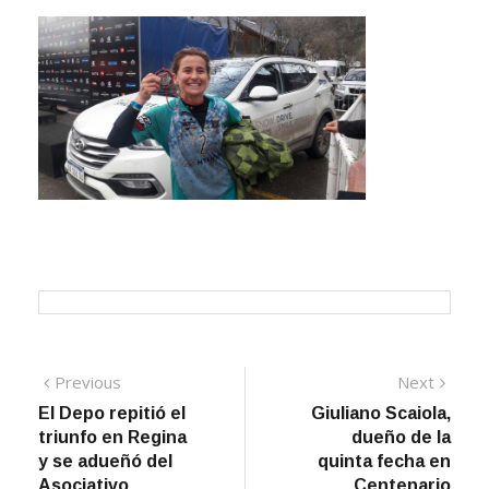
Navegación
Previous
Next
Previous
Next
post:
post:
El Depo repitió el
Giuliano Scaiola,
de
triunfo en Regina
dueño de la
entradas
y se adueñó del
quinta fecha en
Asociativo
Centenario