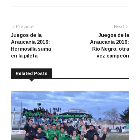
Navegación
Previous
Next
Previous
Next
post:
post:
Juegos de la
Juegos de la
de
Araucania 2016:
Araucania 2016:
entradas
Hermosilla suma
Río Negro, otra
en la pileta
vez campeón
Related Posts