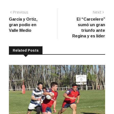
Navegación
Previous
Next
Previous
Next
post:
post:
García y Ortiz,
El “Carcelero”
de
gran podio en
sumó un gran
entradas
Valle Medio
triunfo ante
Regina y es líder
Related Posts