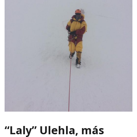
“Laly” Ulehla, más