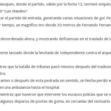
euquen, donde el partido, válido por la fecha 12, terminó empat
l “Luis Maiolino”.
uscar el partido de entrada, generando varias situaciones de gol.
er tiempo, un magnífico tiro desde 30 metros de Fernando Fernan
desordenado ahora, y mostrando deficiencias en el traslado de l
ente lanzado desde la hinchada de Independiente contra el arqu
ntras que la batalla de tribunas pasó minutos después del tradici
tro.
antes o después de esta pedrada sin sentido, un hincha perdió e
n una ambulancia hasta el hospital.
mientras que tuvieron que intervenir los escasos policías que se 
algunos disparos de postas de goma, en cercanías del vestuario y 