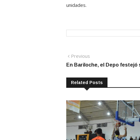
unidades.
Navegación
Previous
Previous
post:
En Bariloche, el Depo festejó 
de
entradas
Related Posts