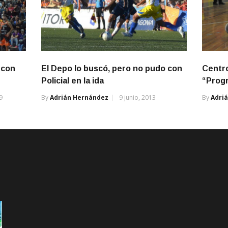
 con
El Depo lo buscó, pero no pudo con
Centro
Policial en la ida
“Progr
9
By
Adrián Hernández
9 junio, 2013
By
Adri