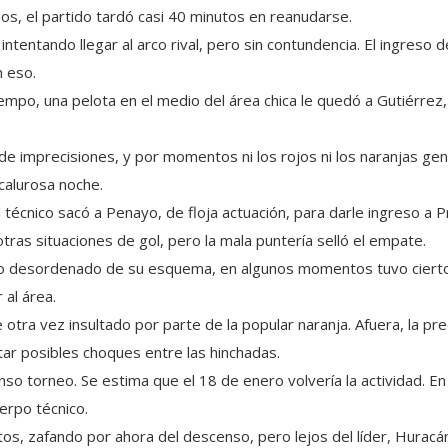
s, el partido tardó casi 40 minutos en reanudarse.
tentando llegar al arco rival, pero sin contundencia. El ingreso 
n eso.
mpo, una pelota en el medio del área chica le quedó a Gutiérrez, 
e de imprecisiones, y por momentos ni los rojos ni los naranjas g
calurosa noche.
l técnico sacó a Penayo, de floja actuación, para darle ingreso a 
ras situaciones de gol, pero la mala puntería selló el empate.
o desordenado de su esquema, en algunos momentos tuvo cierto 
 al área.
fue otra vez insultado por parte de la popular naranja. Afuera, la
tar posibles choques entre las hinchadas.
so torneo. Se estima que el 18 de enero volvería la actividad. En
uerpo técnico.
tos, zafando por ahora del descenso, pero lejos del líder, Hura