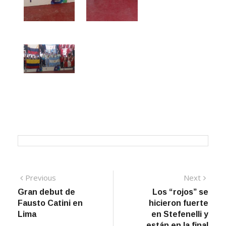
Navegación
Previous
Next
Previous
Next
post:
post:
Gran debut de
Los “rojos” se
de
Fausto Catini en
hicieron fuerte
entradas
Lima
en Stefenelli y
están en la final