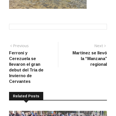
Navegación
Previous
Next
Previous
Next
post:
post:
Ferroni y
Martínez se llevó
de
Cerezuela se
la “Manzana”
entradas
llevaron el gran
regional
debut del Tria de
Invierno de
Cervantes
Related Posts