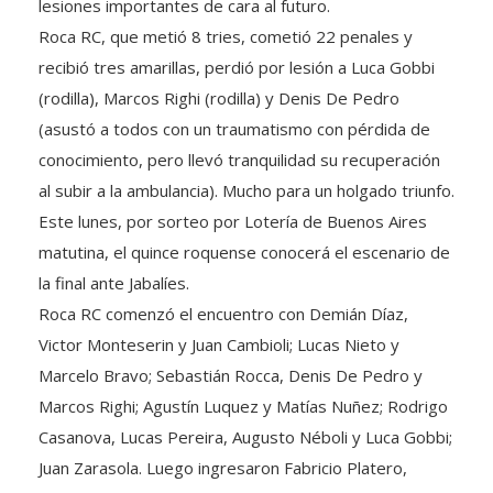
Roca RC, que metió 8 tries, cometió 22 penales y
recibió tres amarillas, perdió por lesión a Luca Gobbi
(rodilla), Marcos Righi (rodilla) y Denis De Pedro
(asustó a todos con un traumatismo con pérdida de
conocimiento, pero llevó tranquilidad su recuperación
al subir a la ambulancia). Mucho para un holgado triunfo.
Este lunes, por sorteo por Lotería de Buenos Aires
matutina, el quince roquense conocerá el escenario de
la final ante Jabalíes.
Roca RC comenzó el encuentro con Demián Díaz,
Victor Monteserin y Juan Cambioli; Lucas Nieto y
Marcelo Bravo; Sebastián Rocca, Denis De Pedro y
Marcos Righi; Agustín Luquez y Matías Nuñez; Rodrigo
Casanova, Lucas Pereira, Augusto Néboli y Luca Gobbi;
Juan Zarasola. Luego ingresaron Fabricio Platero,
Daniel Liniado, G.Giacobini, O.Borra, Agustín Duro,