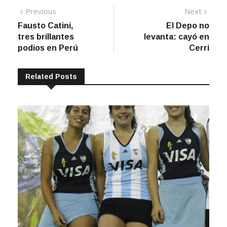
Navegación
post:
post:
Fausto Catini,
El Depo no
de
tres brillantes
levanta: cayó en
entradas
podios en Perú
Cerri
Related Posts