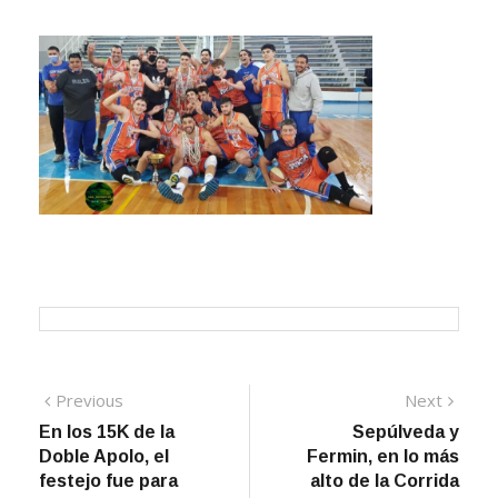
Navegación
Previous
Next
Previous
Next
post:
post:
En los 15K de la
Sepúlveda y
de
Doble Apolo, el
Fermin, en lo más
entradas
festejo fue para
alto de la Corrida
Beatriz Gómez y
Aniversario de