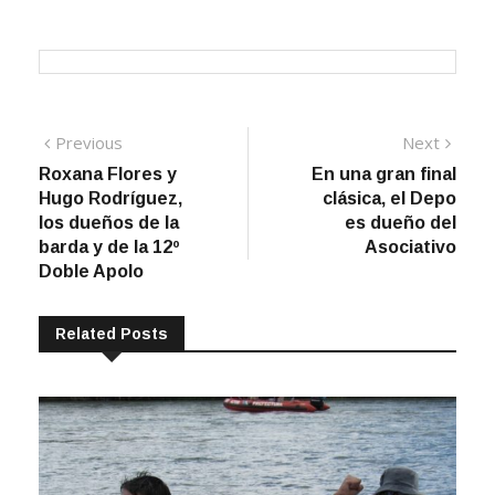
Navegación
Previous
Next
Previous
Next
post:
post:
Roxana Flores y
En una gran final
de
Hugo Rodríguez,
clásica, el Depo
entradas
los dueños de la
es dueño del
barda y de la 12º
Asociativo
Doble Apolo
Related Posts