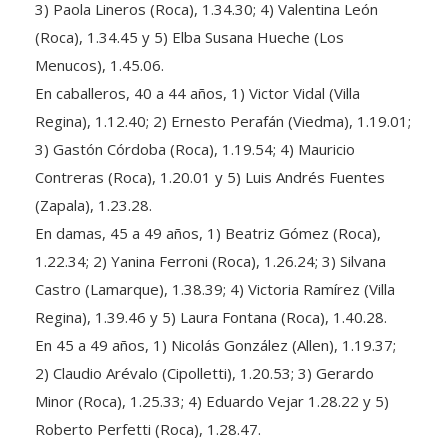
(Roca), 1.34.45 y 5) Elba Susana Hueche (Los
Menucos), 1.45.06.
En caballeros, 40 a 44 años, 1) Victor Vidal (Villa
Regina), 1.12.40; 2) Ernesto Perafán (Viedma), 1.19.01;
3) Gastón Córdoba (Roca), 1.19.54; 4) Mauricio
Contreras (Roca), 1.20.01 y 5) Luis Andrés Fuentes
(Zapala), 1.23.28.
En damas, 45 a 49 años, 1) Beatriz Gómez (Roca),
1.22.34; 2) Yanina Ferroni (Roca), 1.26.24; 3) Silvana
Castro (Lamarque), 1.38.39; 4) Victoria Ramírez (Villa
Regina), 1.39.46 y 5) Laura Fontana (Roca), 1.40.28.
En 45 a 49 años, 1) Nicolás González (Allen), 1.19.37;
2) Claudio Arévalo (Cipolletti), 1.20.53; 3) Gerardo
Minor (Roca), 1.25.33; 4) Eduardo Vejar 1.28.22 y 5)
Roberto Perfetti (Roca), 1.28.47.
En damas, 50 a 54 años, 1) Natalia López (Playa