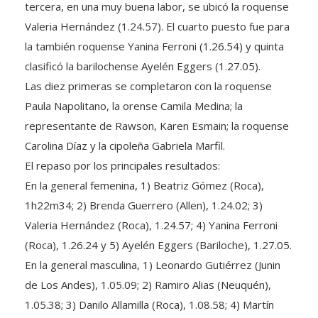
Valeria Hernández (1.24.57). El cuarto puesto fue para
la también roquense Yanina Ferroni (1.26.54) y quinta
clasificó la barilochense Ayelén Eggers (1.27.05).
Las diez primeras se completaron con la roquense
Paula Napolitano, la orense Camila Medina; la
representante de Rawson, Karen Esmain; la roquense
Carolina Díaz y la cipoleña Gabriela Marfil.
El repaso por los principales resultados:
En la general femenina, 1) Beatriz Gómez (Roca),
1h22m34; 2) Brenda Guerrero (Allen), 1.24.02; 3)
Valeria Hernández (Roca), 1.24.57; 4) Yanina Ferroni
(Roca), 1.26.24 y 5) Ayelén Eggers (Bariloche), 1.27.05.
En la general masculina, 1) Leonardo Gutiérrez (Junin
de Los Andes), 1.05.09; 2) Ramiro Alias (Neuquén),
1.05.38; 3) Danilo Allamilla (Roca), 1.08.58; 4) Martín
Araya (Villa Regina), 1.09.51 y 5) Franco Hurtado