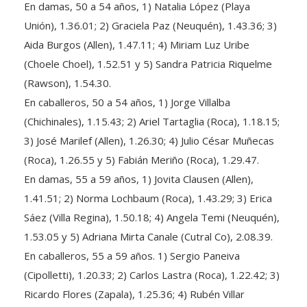
Unión), 1.36.01; 2) Graciela Paz (Neuquén), 1.43.36; 3)
Aida Burgos (Allen), 1.47.11; 4) Miriam Luz Uribe
(Choele Choel), 1.52.51 y 5) Sandra Patricia Riquelme
(Rawson), 1.54.30.
En caballeros, 50 a 54 años, 1) Jorge Villalba
(Chichinales), 1.15.43; 2) Ariel Tartaglia (Roca), 1.18.15;
3) José Marilef (Allen), 1.26.30; 4) Julio César Muñecas
(Roca), 1.26.55 y 5) Fabián Meriño (Roca), 1.29.47.
En damas, 55 a 59 años, 1) Jovita Clausen (Allen),
1.41.51; 2) Norma Lochbaum (Roca), 1.43.29; 3) Erica
Sáez (Villa Regina), 1.50.18; 4) Angela Temi (Neuquén),
1.53.05 y 5) Adriana Mirta Canale (Cutral Co), 2.08.39.
En caballeros, 55 a 59 años. 1) Sergio Paneiva
(Cipolletti), 1.20.33; 2) Carlos Lastra (Roca), 1.22.42; 3)
Ricardo Flores (Zapala), 1.25.36; 4) Rubén Villar
(Neuquén), 1.30.39 y 5) Flavio Quezada (Viedma),