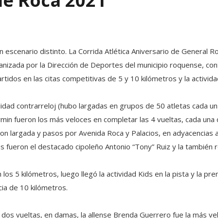
de Roca 2021
 escenario distinto. La Corrida Atlética Aniversario de General R
anizada por la Dirección de Deportes del municipio roquense, con
tidos en las citas competitivas de 5 y 10 kilómetros y la activida
lidad contrarreloj (hubo largadas en grupos de 50 atletas cada u
rmin fueron los más veloces en completar las 4 vueltas, cada una
con largada y pasos por Avenida Roca y Palacios, en adyacencias a 
es fueron el destacado cipoleño Antonio “Tony” Ruiz y la también 
n los 5 kilómetros, luego llegó la actividad Kids en la pista y la p
ia de 10 kilómetros.
 dos vueltas, en damas, la allense Brenda Guerrero fue la más ve