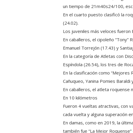
un tiempo de 21m40s24/100, escolta
En el cuarto puesto clasificó la ro
(24.02).
Los juveniles más veloces fueron
En caballeros, el cipoleño “Tony”
Emanuel Torrejón (17.43) y Santia
En la categoría de Atletas con Di
Espíndola (26.54), los tres de Roc
En la clasificación como “Mejores
Cañuqueo, Yanina Pomies Baraldi y
En caballeros, el atleta roquense 
En 10 kilómetros
Fueron 4 vueltas atractivas, con va
cada vuelta y alguna superación e
En damas, como en 2019, la última
también fue “La Mejor Roquense” 