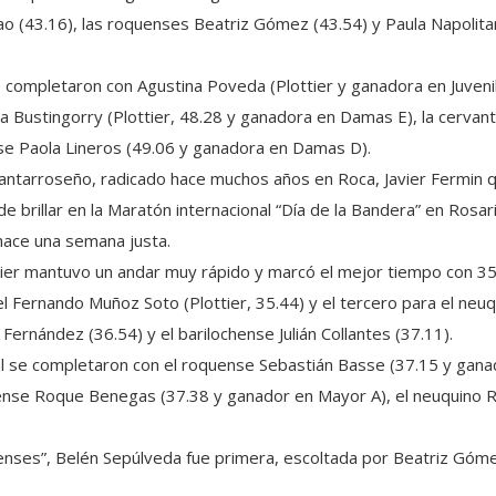
lao (43.16), las roquenses Beatriz Gómez (43.54) y Paula Napolita
e completaron con Agustina Poveda (Plottier y ganadora en Juvenil
 Bustingorry (Plottier, 48.28 y ganadora en Damas E), la cervant
e Paola Lineros (49.06 y ganadora en Damas D).
 santarroseño, radicado hace muchos años en Roca, Javier Fermin
brillar en la Maratón internacional “Día de la Bandera” en Rosari
hace una semana justa.
avier mantuvo un andar muy rápido y marcó el mejor tiempo con 3
l Fernando Muñoz Soto (Plottier, 35.44) y el tercero para el neuq
Fernández (36.54) y el barilochense Julián Collantes (37.11).
al se completaron con el roquense Sebastián Basse (37.15 y gana
tense Roque Benegas (37.38 y ganador en Mayor A), el neuquino Ra
nses”, Belén Sepúlveda fue primera, escoltada por Beatriz Gómez