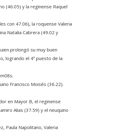
no (46.05) y la reginense Raquel
es con 47.06), la roquense Valeria
ina Natalia Cabrera (49.02 y
 quien prolongó su muy buen
o, logrando el 4º puesto de la
5m08s.
uino Francisco Moisés (36.22).
dor en Mayor B, el reginense
miro Alias (37.59) y el neuquino
, Paula Napolitano, Valeria