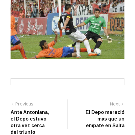
Navegación
Previous
Next
Previous
Next
post:
post:
Ante Antoniana,
El Depo mereció
de
el Depo estuvo
más que un
entradas
otra vez cerca
empate en Salta
del triunfo